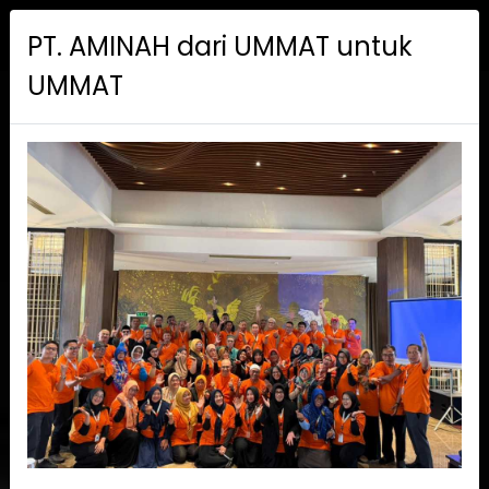
PT. AMINAH
MENU
PT. AMINAH dari UMMAT untuk
UMMAT