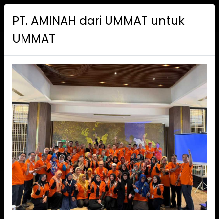
PT. AMINAH
MENU
PT. AMINAH dari UMMAT untuk
UMMAT