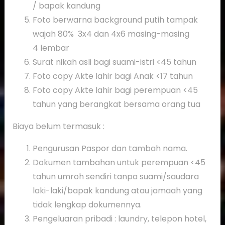
/ bapak kandung
Foto berwarna background putih tampak
wajah 80% 3x4 dan 4x6 masing-masing
4 lembar
Surat nikah asli bagi suami-istri <45 tahun
Foto copy Akte lahir bagi Anak <17 tahun
Foto copy Akte lahir bagi perempuan <45
tahun yang berangkat bersama orang tua
Biaya belum termasuk :
Pengurusan Paspor dan tambah nama.
Dokumen tambahan untuk perempuan <45
tahun umroh sendiri tanpa suami/saudara
laki-laki/bapak kandung atau jamaah yang
tidak lengkap dokumennya.
Pengeluaran pribadi : laundry, telepon hotel,